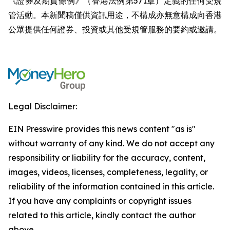
《證券及期貨條例》（香港法例第571章）定義的任何受規
管活動。本新聞稿僅供資訊用途，不構成亦無意構成向香港
公眾提供任何證券、投資或其他受規管服務的要約或邀請。
Legal Disclaimer:
EIN Presswire provides this news content "as is"
without warranty of any kind. We do not accept any
responsibility or liability for the accuracy, content,
images, videos, licenses, completeness, legality, or
reliability of the information contained in this article.
If you have any complaints or copyright issues
related to this article, kindly contact the author
above.