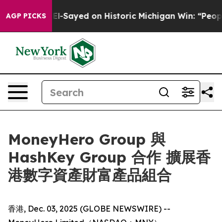
Dr. Abdul El-Sayed on Historic Michigan Win: “People Ar
AGP PICKS
MoneyHero Group 與
HashKey Group 合作 擴展香
港數字資產財富產品組合
香港, Dec. 03, 2025 (GLOBE NEWSWIRE) --