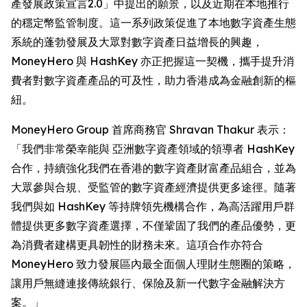
產發展政策宣言2.0」中提出的願景，以及近期在本地推行
的穩定幣監管制度。這一系列政策促進了本地數字資產生態
系統的蓬勃發展及大眾對數字資產日益增長的興趣，
MoneyHero 與 HashKey 亦正把握這一契機，攜手提升消
費者對數字資產產品的可及性，助力香港成為金融創新的樞
紐。
MoneyHero Group 首席商務官 Shravan Thakur 表示：
「我們非常榮幸能與 亞洲數字資產領域的領導者 HashKey
合作，持續強化我們在香港的數字資產財富產品組合，並為
大眾參與合規、受監管的數字資產經濟提供更多途徑。隨著
我們與如 HashKey 等持牌領先機構合作，為高活躍用戶群
體提供更多數字資產選擇，不僅鞏固了我們的產品優勢，更
為消費者建構更具韌性的財務未來。這項合作亦符合
MoneyHero 致力發展區內最全面個人理財生態圈的策略，
讓用戶無縫連接傳統銀行、保險及新一代數字金融解決方
案。」