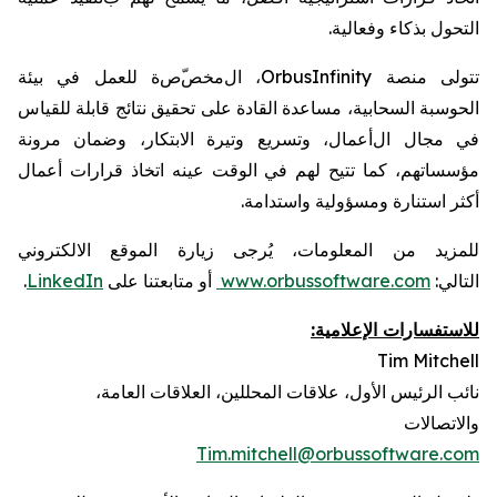
التحول بذكاء
وفعالية
.
تتولى
منصة
OrbusInfinity
، ال
مخص
ص
ة
للعمل في بيئة
الحوسبة
السحابية،
مساعدة
القادة على تحقيق نتائج
قابلة للقياس
في مجال ال
أعمال، وتسريع وتيرة الابتكار، وضمان مرونة
مؤسساتهم،
كما تتيح لهم في الوقت عينه
اتخاذ قرارات أعمال
أكثر استنارة ومسؤولية واستدامة
.
للمزيد من المعلومات، يُرجى زيارة
الموقع الالكتروني
التالي:
www.orbussoftware.com
أو متابعتنا على
LinkedIn
.
للاستفسارات الإعلامية:
Tim Mitchell
نائب الرئيس الأول
،
علاقات المحللين، العلاقات العامة،
والاتصالات
Tim.mitchell@orbussoftware.com