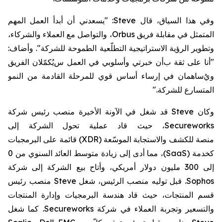
و
في هذا السياق،
قال
Steve
: "يسعدني أن أبدأ العمل المهم
المتمثل في مقابلة فريق
Orbus
، والتواصل مع العملاء والشركاء،
وتطوير الرؤية الاستراتيجية
التطلّعية
الطموحة للشركة". وأضاف:
"أ
نا على ثقة ب
أن خبرتي وأسلوبي
في العمل
س
يُكمّلان الفريق
ويُ
ساهمان في إرساء
أسا
س
قو
ي
للمرحلة القادمة من النمو
المتسارع للشركة
".
وكان
Steve
قد شغل في الآونة الأخيرة
منصب رئيس
شركة
Secureworks
، حيث قاد عملية تحول الشركة إلى
منصة
للكشف والاستجابة الموسّعة (
XDR
)
قائمة على
البرمجبات
كخدمة (
SaaS
)
، مما أدى إلى زيادة متوسط
العائد السنوي من 0
إلى 300 مليون دولار أمريكي،
وأتاح
بيع الشركة
إلى
شركة
Sophos
.
قبل توليه منصب الرئيس، شغل
Steve
منصب رئيس
قسم المنتجات، حيث قاد هندسة البرمجيات وإدارة المنتجات
والتسعير وتجربة العملاء في
شركة
Secureworks
.
كما شغل