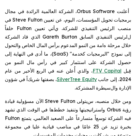
أعلنت
Orbus Software
، الشركة العالمية الرائدة في مجال
برمجيات تحويل المؤسسات، اليوم، عن تعيين
Steve Fulton
في
منصب الرئيس التنفيذي للشركة.
ي
أتي تعيين
Fulton
خلفاً
ل
لرئيس التنفيذي السابق
Gareth Burton
الذي قاد الشركة
خلال مرحلة
ه
ا
مة
من النمو المدعوم برأس المال الخاص والتحول
إلى نموذج "
البرمجيات كخدمة
" (
SaaS
)
، ما أدى في النهاية إلى
حصول الشركة على
استثمار كبير في رأس مال النمو من
قِبل
FTV Capital
، والذي أُعلن عنه في الربع الأخير من عام
2024، إلى جانب
SilverTree Equity
،
بصفتها
شريك
اً
في
شؤون
ا
لإدارة وال
سيطرة المشتركة
.
ومن خلال منصبه، س
يتولى
Steve Fulton
الآن مسؤولية قيادة
رؤية
Orbus
واستراتيجيتها وتنفيذ
خطط
ها في
الوقت الذي تشهد
فيه الشركة
توسع
اً متسارعاً على الصعيد
العالمي
.
يتمتع
Fulton
بخبرة تزيد عن 25 عامًا في مناصب قيادية عليا في مجموعة
متنوعة من شركات برمجيات وخدمات المؤسسات
.