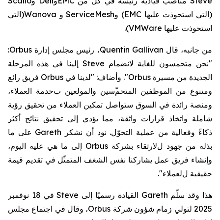
Steve
مناصب قيادية رئيسة في
كلّ
من
EMC
و
Dell
و
Scalio
(التي استحوذت عليها
EMC
)
و
ServiceMesh
و
Wanova
(
التي
استحوذت
عليها
VMWare
).
من جانبه،
قال
Quentin Gallivan
، رئيس مجلس إدارة
Orbus
:
"نحن متحمسون للغاية لانضمام
Steve
إلينا في هذه المرحلة
الجديدة من مسيرة
Orbus
". وأضاف: "
لدينا في
Orbus
فريق رائع
ومتنوع من الموظفين المتحم
سين والمولعين ب
خدمة
العملاء،
ومنصة رائدة في السوق ستواصل تمكين العملاء من تحقيق رؤية
شاملة واتخاذ قرارات واثقة،
مما يؤدي إلى
تحقيق
نتائج أكثر
ذكاءً
وفعالية من عملية التحوّل
. نود أن نشكر
Gareth
على
ما
بذله من
جهود
ل
لارتقاء بشركة
Orbus
إلى ما هي عليه اليوم،
و
إنشاء
فريق
عمل
يشاركنا نفس الشغف
المتمثّل في تقديم قيمة
حقيقية ل
لعملاء".
هذا وقد
سلّم
Gareth
القيادة
رسميًا
إلى
Steve
في
18 نوفمبر
2025
لتولي زمام شؤون شركة
Orbus
، وقال في اجتماع مجلس