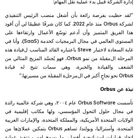
إدارة الشركة قبيل بدء عملية
نقل المهام:
"لقد حظيت بفرصة رائعة
بأن أشغل
منصب الرئيس التنفيذي
لشركة
Orbus
منذ عام 2022.
كما
كان شرفًا عظيمًا لي أن أقود
هذا الفريق المتميز وأن أ
دعم توسّع الأعمال وارتقاءها على
المستوى العالمي
في مجال البرمجيات كخدمة
(SaaS)
.
وأنا
في
غاية السعادة لاختيار
Steve
باعتباره القائد المناسب
ل
قيادة
هذه
المرحلة ال
مقبلة
من نمو
Orbus
، فهو يُجسّد المزيج المثالي من
الشغف والقيادة والخبرة
، وهي سمات تتيح له
قيادة
Orbus
نحو
نجاحٍ أكبر في
ال
مرحل
ة المقبلة من مسيرتها."
نبذة عن
Orbus
تأسست
Orbus Software
عام ٢٠٠٤، وهي شركة عالمية رائدة
في مجال حلول التحول المؤسسي، ولها مكاتب إقليمية في
الولايات المتحدة الأمريكية، والمملكة المتحدة، والإمارات العربية
المتحدة، وأستراليا، وبولندا.
تساهم
Orbus
بتمكين
عملا
ئ
ها من
اتخاذ قرارات استراتيجية أفضل،
ما يسمح لهم ب
تنفيذ عملية