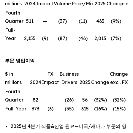
millions
2024
Impact
Volume
Price/Mix
2025
Change
exc
Fourth
Quarter
511
—
(37)
(11)
463
(9%)
(
Full-
Year
2,155
(9)
(87)
(46)
2,013
(7%)
(
부문 영업이익
$ in
FX
Business
Change
millions
2024
Impact
Drivers
2025
Change
excl. FX
Fourth
Quarter
82
—
(26)
56
(32%)
(32%)
Full-Year
373
(3)
(55)
315
(16%)
(15%)
2025년 4분기 식품&산업 원료—미국/캐나다 부문의 영