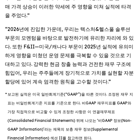
매 가격 상승이 이러한 약세에 주 영향을 미쳐 실적에 타격
을 주었다.”
“2026년에 진입한 가운데, 우리는 텍스처&헬스풀 솔루션
부문의 모멘텀을 바탕으로 발전하기에 유리한 자리에 와 있
다. 또한 F&II—미국/캐나다 부문이 2025년 실적에 유의미
하게 영향을 미쳤던 운영 문제를 극복할 수 있을 것으로 기
대하고 있다. 강력한 현금 창출 능력과 건전한 재무 구조에
힘입어, 우리는 주주들에게 장기적으로 가치를 실현할 자분
할당에 있어 계속 엄격한 원칙을 고수할 것이다.”
*
보고된
실적은
미국
일반회계기준
(“GAAP”)
을
따른
것이다
.
조정된
재무
지
표는
비일반회계기준
지표를
기준으로
한다
.
비
GAAP
재무지표를
GAAP
와
가장
직접적으로
비교할
수
있게
조정한
사항은
이
연결재무제표
(Consolidated Financial Statements)
뒤에
나오는
‘
비
GAAP
정보
(Non-
GAAP Information)’
라는
제목의
보충
재무
정보
(Supplemental
Financial Information)
섹션
II
를
참고하면
된다
.