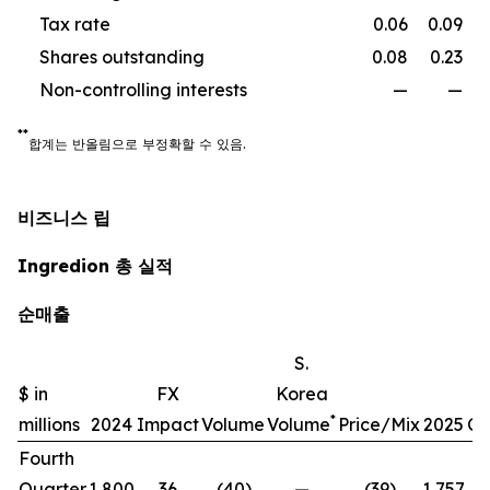
Tax rate
0.06
0.09
Shares outstanding
0.08
0.23
Non-controlling interests
—
—
**
합계는
반올림으로
부정확할
수
있음
.
비즈니스 립
Ingredion 총 실적
순매출
S.
$ in
FX
Korea
*
millions
2024
Impact
Volume
Volume
Price/Mix
2025
Ch
Fourth
Quarter
1,800
36
(40)
—
(39)
1,757