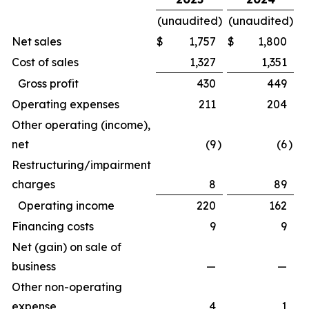
(unaudited)
(unaudited)
Net sales
$
1,757
$
1,800
Cost of sales
1,327
1,351
Gross profit
430
449
Operating expenses
211
204
Other operating (income),
net
(9
)
(6
)
Restructuring/impairment
charges
8
89
Operating income
220
162
Financing costs
9
9
Net (gain) on sale of
business
—
—
Other non-operating
expense
4
1