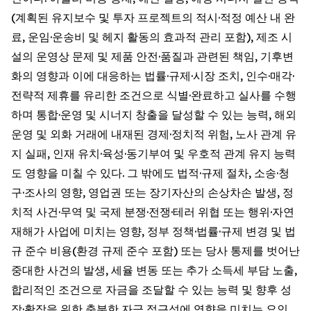
(계획된 유지보수 및 투자 프로젝트의 적시·적정 예산 내 완
료, 운임·운송비 및 헤지 활동의 효과적 관리 포함), 제조 시
설의 운영상 문제 및 제품 안전·품질과 관련된 책임, 기후변
화의 영향과 이에 대응하는 법률·규제·시장 조치, 인수·매각·
전략적 제휴를 유리한 조건으로 식별·완료하고 실사를 수행
하며 통합·운영 및 시너지 창출을 달성할 수 있는 능력, 해외
운영 및 외화 거래에 내재된 경제·정치적 위험, 노사 관계 유
지 실패, 인재 유치·육성·동기부여 및 우호적 관계 유지 능력
도 영향을 미칠 수 있다. 그 밖에도 법적·규제 절차, 소송·청
구·조사의 영향, 영업권 또는 장기자산의 손상차손 발생, 정
치적 사건·무역 및 국제 분쟁·전쟁·테러 위협 또는 행위·자연
재해가 사업에 미치는 영향, 정부 정책·법률·규제 변경 및 법
규 준수 비용(환경 규제 준수 포함) 또는 당사 통제를 벗어난
중대한 사건의 발생, 세율 변동 또는 추가 소득세 부담 노출,
합리적인 조건으로 자금을 조달할 수 있는 능력 및 향후 성
장·확장을 위한 충분한 자금 접근성에 영향을 미치는 요인,