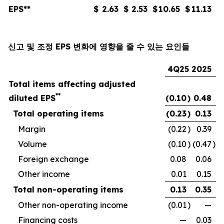
EPS**
$
2.63
$
2.53
$
10.65
$
11.13
신고 및 조정 EPS 변화에 영향을 줄 수 있는 요인들
4Q25
2025
Total items affecting adjusted
**
diluted EPS
(0.10
)
0.48
Total operating items
(0.23
)
0.13
Margin
(0.22
)
0.39
Volume
(0.10
)
(0.47
)
Foreign exchange
0.08
0.06
Other income
0.01
0.15
Total non-operating items
0.13
0.35
Other non-operating income
(0.01
)
—
Financing costs
—
0.03