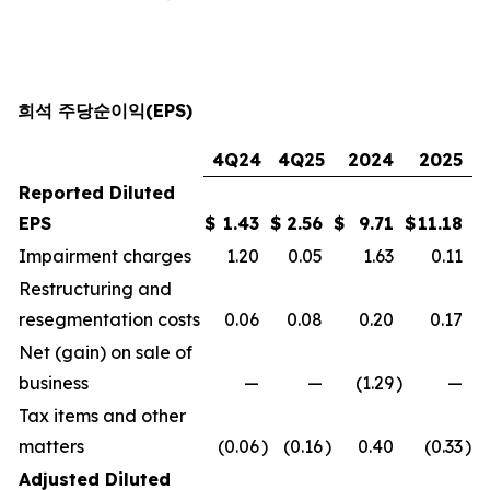
희석 주당순이익(EPS)
4Q24
4Q25
2024
2025
Reported Diluted
EPS
$
1.43
$
2.56
$
9.71
$
11.18
Impairment charges
1.20
0.05
1.63
0.11
Restructuring and
resegmentation costs
0.06
0.08
0.20
0.17
Net (gain) on sale of
business
—
—
(1.29
)
—
Tax items and other
matters
(0.06
)
(0.16
)
0.40
(0.33
)
Adjusted Diluted