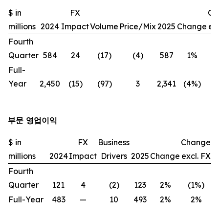
$ in
FX
Ch
millions
2024
Impact
Volume
Price/Mix
2025
Change
exc
Fourth
Quarter
584
24
(17)
(4)
587
1%
(
Full-
Year
2,450
(15)
(97)
3
2,341
(4%)
(
부문 영업이익
$ in
FX
Business
Change
millions
2024
Impact
Drivers
2025
Change
excl. FX
Fourth
Quarter
121
4
(2)
123
2%
(1%)
Full-Year
483
—
10
493
2%
2%